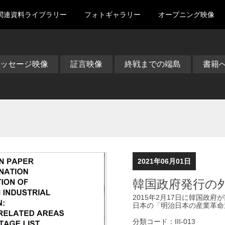
関連資料ライブラリー
フォトギャラリー
オープニング映像
ッセージ映像
証言映像
終戦までの端島
書籍
2021年06月01日
韓国政府発行の外交文
2015年2月17日に韓国政府
日本の「明治日本の産業革命
分類コード：III-013