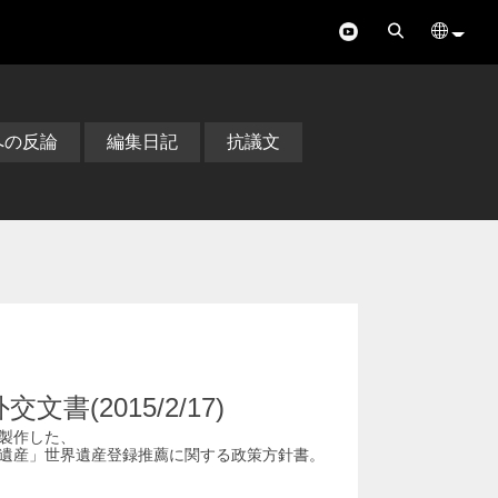
への反論
編集日記
抗議文
書(2015/2/17)
が製作した、
遺産」世界遺産登録推薦に関する政策方針書。