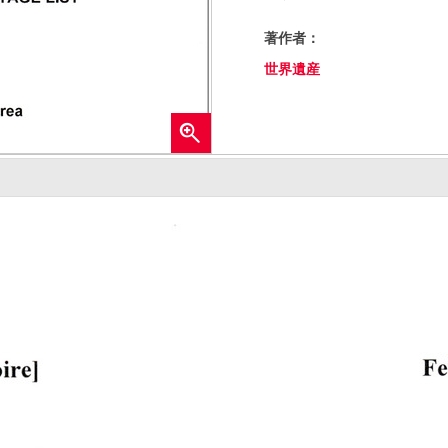
著作者：
世界遺産
拡
大す
る