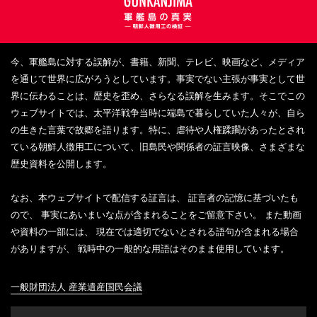
今、軍艦島に対する誤解が、書籍、新聞、テレビ、映画など、メディア
を通じて世界に広がろうとしています。事実でない主張が事実として世
界に伝わることは、歴史を歪め、さらなる誤解を生みます。そこでこの
ウェブサイトでは、太平洋戦争当時に端島で暮らしていた人々が、自ら
の生きた言葉で故郷を語ります。特に、虐待や人権蹂躙があったとされ
ている朝鮮人徴用工について、旧島民や関係者の証言映像、さまざまな
歴史資料を公開します。
なお、本ウェブサイトで配信する証言は、 証言者の記憶に基づいたも
ので、 事実にあいまいな点が含まれることをご留意下さい。 また動画
や資料の一部には、 現在では適切でないとされる語句が含まれる場合
がありますが、 戦時中の一般的な用語はそのまま使用しています。
一般財団法人 産業遺産国民会議