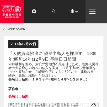
Back to Search
2017年12月22日
『人的資源拂底に 優良半島人を採用す』1939
年(昭和14年)12月9日 長崎日日新聞
内鮮融和を進め、炭坑の労働力不足を補うため、朝鮮人労務
者の大規模な内地への移入を実施。11月下旬から青年層を
内地へ渡航させ、長崎紹介所により1,500人を、北松炭田、
崎戸、高島、端島へと斡旋した。
長崎日日新聞（１９３８年<昭和１４年>１２月９日）
著作者：
長崎日日新聞