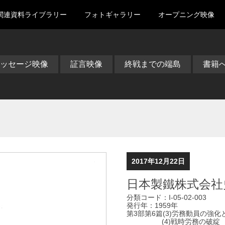
関連資料ライブラリー
フォトギャラリー
オープニング映像
ッセージ映像
証言映像
終戦までの端島
書籍
2017年12月22日
日本製鐵株式会社
分類コード：I-05-02-003
発行年：1959年
第3部第6篇(3)労務動員の強
(4)戦時労務の破綻