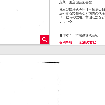
所蔵：国立国会図書館
日本製鐵株式会社社史編集委員
所や釜石製鉄所など国内の代表
り、戦時の徴用、労働状況など
している。
著作者：
日本製鐵株式会社
拡
個別事項
戦後の文献
大す
る