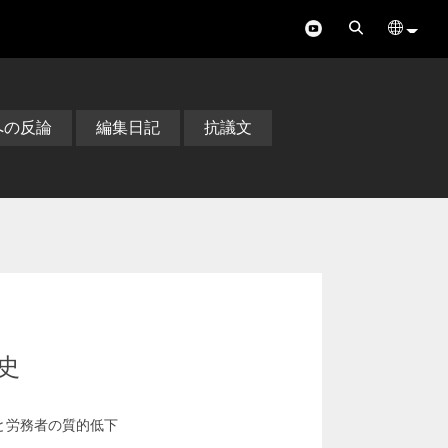
への反論
編集日記
抗議文
史
化と労務者の質的低下