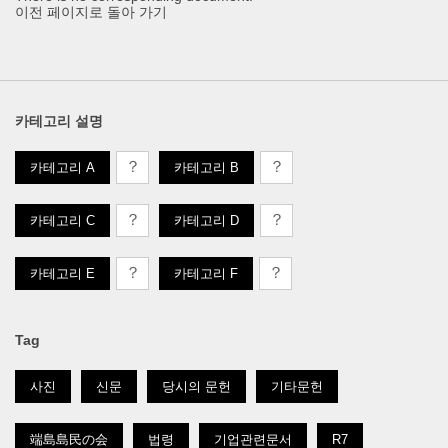
이전 페이지로 돌아 가기
카테고리 설명
？
？
카테고리 A
카테고리 B
？
？
카테고리 C
카테고리 D
？
？
카테고리 E
카테고리 F
Tag
사진
신문
당시의 문헌
기타문헌
端島島民の会
법령
기업관련문서
R7