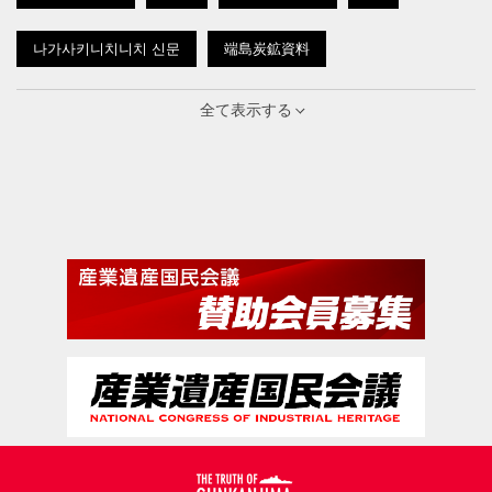
나가사키니치니치 신문
端島炭鉱資料
남독일신문
개요설명
항의문
京城日報
全て表示する
경찰의역사
引揚
기사
개별사항
R6
기타 행정문서
노무관리
죠반탄전
炭坑
영화 「군함도」
長崎新聞
三野善造氏撮影
조선총독부
端島
조선관련문서
나가사키 일보
NHK
R5
内鮮融和
台湾
世界遺産
雑誌
도요히노데 신문
内地渡航
証言