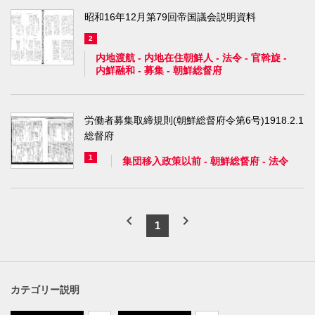
昭和16年12月第79回帝国議会説明資料
2
内地渡航
-
内地在住朝鮮人
-
法令
-
官斡旋
-
内鮮融和
-
募集
-
朝鮮総督府
労働者募集取締規則(朝鮮総督府令第6号)1918.2.1
総督府
1
集団移入政策以前
-
朝鮮総督府
-
法令
chevron_left
chevron_right
1
カテゴリー説明