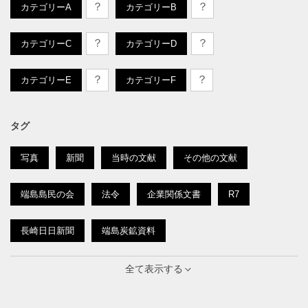
？
？
カテゴリーA
カテゴリーB
？
？
カテゴリーC
カテゴリーD
？
？
カテゴリーE
カテゴリーF
タグ
写真
新聞
当時の文献
その他の文献
端島島民の会
法令
企業関係文書
R7
長崎日日新聞
端島炭鉱資料
南ドイツ新聞
概説
抗議文
京城日報
全て表示する
警察史
引揚
記事
個別事項
R6