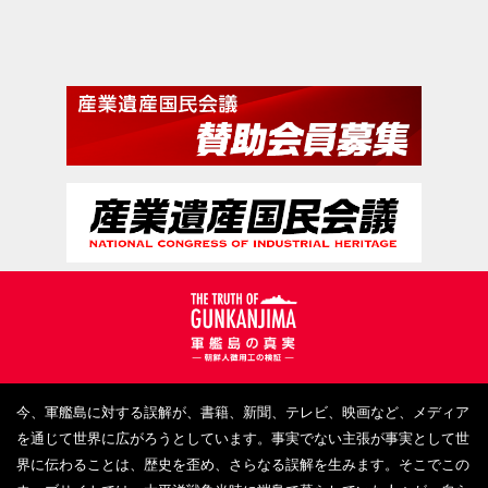
その他行政文書
労務管理
常磐炭田
炭坑
映画『軍艦島』
長崎新聞
三野善造氏撮影
朝鮮総督府
端島
朝鮮関係文書
長崎日報
NHK
R5
内鮮融和
台湾
世界遺産
雑誌
東洋日の出新聞
内地渡航
証言
東亜日報
事業所
内地在住朝鮮人
毎日新聞
三野
各論
R５
E5
E５
今、軍艦島に対する誤解が、書籍、新聞、テレビ、映画など、メディア
を通じて世界に広がろうとしています。事実でない主張が事実として世
三野善造撮影
行事
坑内
R６
界に伝わることは、歴史を歪め、さらなる誤解を生みます。そこでこの