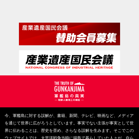
その他行政文書
労務管理
常磐炭田
炭坑
映画『軍艦島』
長崎新聞
三野善造氏撮影
朝鮮総督府
端島
朝鮮関係文書
長崎日報
NHK
R5
内鮮融和
台湾
世界遺産
雑誌
東洋日の出新聞
内地渡航
証言
東亜日報
事業所
内地在住朝鮮人
毎日新聞
三野
各論
R５
E5
E５
今、軍艦島に対する誤解が、書籍、新聞、テレビ、映画など、メディア
を通じて世界に広がろうとしています。事実でない主張が事実として世
三野善造撮影
行事
坑内
R６
界に伝わることは、歴史を歪め、さらなる誤解を生みます。そこでこの
ウェブサイトでは、太平洋戦争当時に端島で暮らしていた人々が、自ら