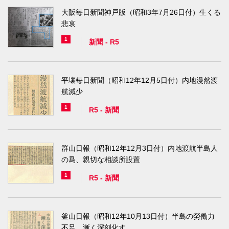
大阪毎日新聞神戸版（昭和3年7月26日付）生くる
悲哀
1
新聞
-
R5
平壤每日新聞（昭和12年12月5日付）内地漫然渡
航減少
1
R5
-
新聞
群山日報（昭和12年12月3日付）内地渡航半島人
の爲、親切な相談所設置
1
R5
-
新聞
釜山日報（昭和12年10月13日付）半島の勞働力
不足、漸く深刻化す