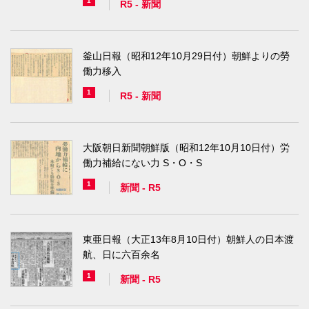
1
R5
-
新聞
釜山日報（昭和12年10月29日付）朝鮮よりの勞
働力移入
1
R5
-
新聞
大阪朝日新聞朝鮮版（昭和12年10月10日付）労
働力補給にない力 S・O・S
1
新聞
-
R5
東亜日報（大正13年8月10日付）朝鮮人の日本渡
航、日に六百余名
1
新聞
-
R5