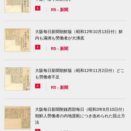
1
R5
-
新聞
大阪每日新聞朝鮮版（昭和12年10月13日付）鮮
内も滿洲も勞働者が大沸底
1
R5
-
新聞
大阪每日新聞朝鮮版（昭和12年11月2日付）どこ
も勞働者不足
1
R5
-
新聞
大阪每日新聞附錄西部每日（昭和3年8月10日付）
朝鮮人勞働者の内地渡航につき改められた阻止方
法