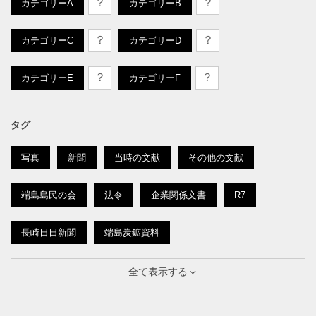
？
？
カテゴリーA
カテゴリーB
？
？
カテゴリーC
カテゴリーD
？
？
カテゴリーE
カテゴリーF
タグ
写真
新聞
当時の文献
その他の文献
端島島民の会
法令
企業関係文書
R7
長崎日日新聞
端島炭鉱資料
南ドイツ新聞
概説
抗議文
京城日報
全て表示する
警察史
引揚
記事
個別事項
R6