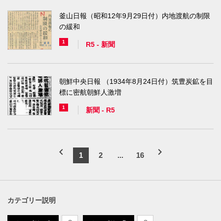
釜山日報（昭和12年9月29日付）内地渡航の制限
の緩和
1
R5
-
新聞
朝鮮中央日報 （1934年8月24日付）筑豊炭鉱を目
標に密航朝鮮人激増
1
新聞
-
R5
chevron_left
chevron_right
1
2
...
16
カテゴリー説明