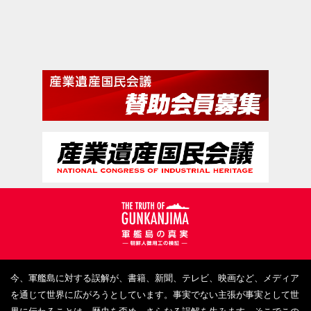
警察史
引揚
記事
個別事項
R6
その他行政文書
労務管理
常磐炭田
炭坑
映画『軍艦島』
長崎新聞
三野善造氏撮影
朝鮮総督府
端島
朝鮮関係文書
長崎日報
NHK
R5
内鮮融和
台湾
世界遺産
雑誌
東洋日の出新聞
内地渡航
証言
東亜日報
事業所
内地在住朝鮮人
毎日新聞
三野
各論
R５
E5
E５
今、軍艦島に対する誤解が、書籍、新聞、テレビ、映画など、メディア
を通じて世界に広がろうとしています。事実でない主張が事実として世
三野善造撮影
行事
坑内
R６