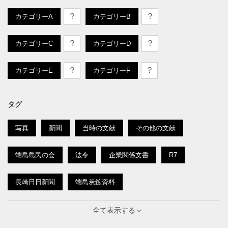
？
？
カテゴリーA
カテゴリーB
？
？
カテゴリーC
カテゴリーD
？
？
カテゴリーE
カテゴリーF
タグ
写真
新聞
当時の文献
その他の文献
端島島民の会
法令
企業関係文書
R7
長崎日日新聞
端島炭鉱資料
南ドイツ新聞
概説
抗議文
京城日報
全て表示する