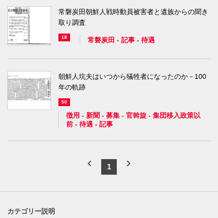
常磐炭田朝鮮人戦時動員被害者と遺族からの聞き
取り調査
18
常磐炭田
-
記事
-
待遇
朝鮮人坑夫はいつから犠牲者になったのか－100
年の軌跡
50
徴用
-
新聞
-
募集
-
官斡旋
-
集団移入政策以
前
-
待遇
-
記事
chevron_left
chevron_right
1
カテゴリー説明